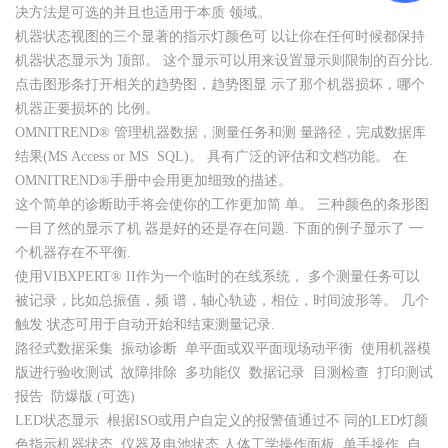
决方法是可选的并且也适用于本质 领域。
机器状态视图的三个显著的指示灯颜色可 以让你在任何时候都保持
机器状态显示为 顶部。 这个显示可以用来设置显示则限制的百分比.
点击图形条打开相关的趋势图，趋势图显 示了那个机器损坏，哪个
机器正要损坏的 比例。
OMNITREND® 管理机器数据，测量任务和测 量路径，完成数据库
结果(MS Access or MS SQL)。 具有广泛的评估和文档功能。 在
OMNITREND®手册中会用更加细致的描述。
这个简单的诊断助手将会使你的工作更加简 单。 三种颜色的条形图
一目了然的显示了机 器是好的还是存在问题. 下面的例子显示了 一
个机器存在不平衡.
使用VIBXPERT® II作为一个临时的在线系统， 多个测量任务可以
被记录，比如总振值，频 谱，轴心轨迹，相位，时间波形等。 几个
触发 状态可用于自动开始和结束测量记录.
路径式数据采集  振动诊断  单平面或双平面现场动平衡  使用机器模
版进行验收测试  故障排除  多功能仪  数据记录  目测检查  打印测试
报告  防爆版 (可选)
LED状态显示  根据ISO或用户自定义的报警值通过不 同的LED灯颜
色指示机器状态  仪器及电池状态 人体工学操作面板  单手操作  自